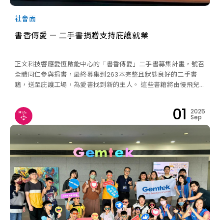
社會面
書香傳愛 — 二手書捐贈支持庇護就業
正文科技響應愛恆啟能中心的「書香傳愛」二手書募集計畫，號召
全體同仁參與捐書，最終募集到263本完整且狀態良好的二手書
籍，送至庇護工場，為愛書找到新的主人。 這些書籍將由慢飛兒
們(18歲以上的成年身心障礙者)用心整理與上架，透過二手書平台
或店面販售，幫助他們穩定就業、自立生活。 這次活動，我們不
01
2025
僅延續了書籍的生命，也實踐了環境永續與資源循環的理念；同
Sep
時，更用行動支持了庇護就業，為社會創造更多機會。