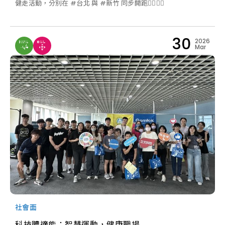
健走活動，分別在 #台北 與 #新竹 同步開跑🏃‍♂️🏃‍♀️
30
2026
Mar
社會面
科技體適能：智慧運動，健康職場