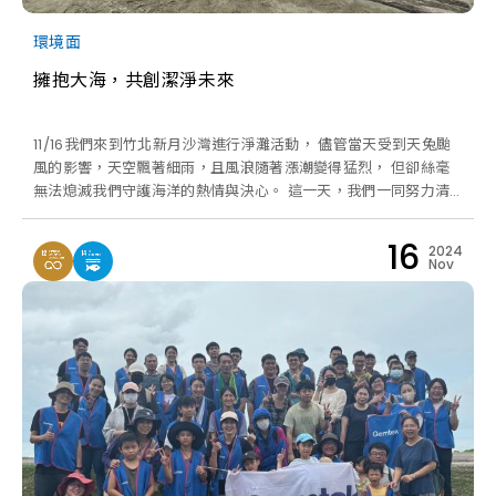
環境面
擁抱大海，共創潔淨未來
11/16我們來到竹北新月沙灣進行淨灘活動， 儘管當天受到天兔颱
風的影響，天空飄著細雨，且風浪隨著漲潮變得猛烈， 但卻絲毫
無法熄滅我們守護海洋的熱情與決心。 這一天，我們一同努力清
理出 29.4 公斤的垃圾！ 雖然數量不算多，但我們相信每一份努力
都是改變的力量。 很開心能和同仁們一起攜手行動，由衷感謝每
16
2024
位同仁的積極參與和不懈努力！ 未來我們將繼續攜手 守護這片蔚
Nov
藍，讓更多人感受到無塑海岸的美好。