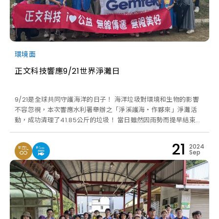
環境面
正文科技響應9/21世界淨灘日
9/21是全球共同守護海洋的日子！ 海洋垃圾對環境和生物的影響
不容忽視，本次響應水利署舉辦之「淨溪護海‧作夥來」淨灘活
動，成功清理了41.85公斤的垃圾！ 當日雖然因雨勢而提早結束，
但透過本次活動，大家對海洋環境的保護有了更深刻的意識。 每
一份努力都是改變的力量，很開心能和志工們一起攜手行動，為我
21
2024
們的海洋和未來的環境永續貢獻一份力量！ 讓我們一起開闢永續
Sep
藍圖、創造無塑海岸、擁有藍色未來！