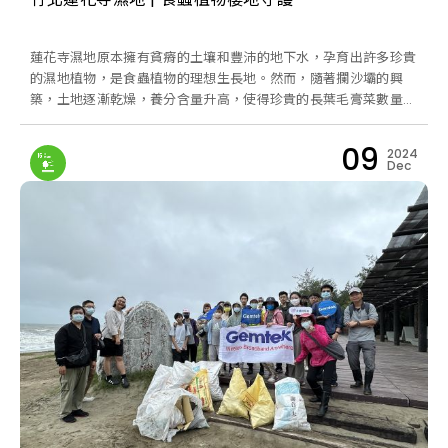
蓮花寺濕地原本擁有貧瘠的土壤和豐沛的地下水，孕育出許多珍貴
的濕地植物，是食蟲植物的理想生長地。然而，隨著攔沙壩的興
築，土地逐漸乾燥，養分含量升高，使得珍貴的長葉毛膏菜數量銳
減。如今，蓮花寺濕地成為台灣本島唯一的野外生育地，如果它們
在這裡消失，這個物種恐將在台灣野外滅絕。
09
2024
Dec