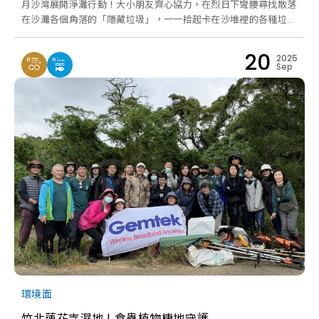
月沙灣展開淨灘行動！大小朋友齊心協力，在烈日下彎腰尋找散落
在沙灘各個角落的「隱藏垃圾」，一一拾起卡在沙堆裡的各種垃
圾。
20
2025
Sep
環境面
竹北蓮花寺濕地 | 食蟲植物棲地守護