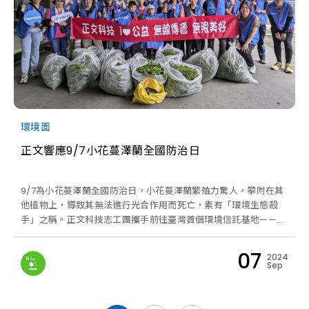
環境面
正文響應9/7小花蔓澤蘭全國防治日
9/7為小花蔓澤蘭全國防治日，小花蔓澤蘭繁殖力驚人，攀附在其
他植物上，導致其無法進行光合作用而死亡，素有「環境生態殺
手」之稱。正文科技志工團攜手前往臺灣首個環境信託基地——自
然谷，成功清除了77.8公斤的小花蔓澤蘭及2.4公斤的垃圾。 當日
導覽員還帶著我們深入了解園區內眾多不同品種的臺灣蕨類植物，
07
2024
以及動手製作了苔球。 藉著這次活動，才發現原來台灣蕨類物種
Sep
密度居世界之冠，台灣氣候與環境為蕨類植物提供優質生長環境~
很開心志工們一起攜手守護我們的美麗家園，為環境永續盡一份心
力！