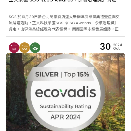
SGS 於10月30日於台北萬豪酒店盛大舉辦年度頒獎典禮暨產業交
流論壇活動，正文科技榮獲SGS《ESG Awards：永續治理獎》
肯定，由李榮昌總經理為代表領獎。 因應國際永續發展趨勢，正
文集團自2014年起致力遵循《責任商業聯盟(RBA)準則》、《國
際勞動組織公約》、《聯合國世界人權宣言》、《聯合國全球盟
30
2024
約》等各項國際公約與當地法規，建立《責任商業聯盟(RBA)準
Oct
則》管理系統，制定勞工、道德、環境及供應鏈管理各項政策並設
定量化目標，並致力推行準則至下一級供應商，要求供應商配合遵
循。 正文所有生產據點均設置 RBA 推行委員會，推行RBA培訓、
召開管理審查會議、評估 RBA 管理系統風險、設定關鍵績效指標
及內部稽核等作業；每兩年進行RBA 稽核或是客戶不定期稽核。
2023 年台灣總部、正鵬（昆山）廠與越南正文廠完成 RBA 外部
驗證，分別取得白金級認證、黃金級認證及銀級認證。 永續發展
委員會正式成立，積極推動永續發展策略與計畫 2023年3月13日
正式成立永續發展委員會，為董事會下設之功能性委員會，組織設
有「永續環境」、「永續供應鏈」、「經營治理」及「幸福職場」
四個功能小組，負責永續政策之訂定、年度計畫及策略之擬訂、永
續發展執行進度之追蹤與檢視以及其他永續發展相關事項之決議。
為進一步落實企業永續，2023年進行短中長期ESG永續目標設定