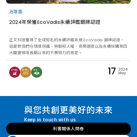
並擬定對應措施，透過曝險與效益估算進行可行性評估，最後經總
經理、永續發展委員會及董事會審核通過後開始實施。未來ESG目
治理面
標執行審查會議審視目標達成情形與永續績效將定期呈報至永續發
2024年榮獲EcoVadis永續評鑑銀牌認證
展委員會及董事會，期能透過各部門的參與及實踐，強化正文永續
量能，積極符合利害關係人之期待。 因應國際減碳趨勢，積極推
動減碳措施 隨著全球對於淨零碳排要求日益增加，依TCFD氣候相
正文科技獲得了全球知名的永續評鑑系統 EcoVadis 銀牌認證，
關財務揭露架構說明公司針對氣候變遷之治理、策略、風險管理、
這是對我們在環境保護、勞動和人權、商業道德以及永續採購等四
指標與目標。建構溫室氣體盤查機制、自2012年起參與CDP（碳
大關鍵領域長期以來的不懈努力的肯定。
揭露）專案，並已訂定減量目標為以2022年為基準年，2030年達
成範疇一和範疇二溫室氣體排放減量50%；範疇三針對關鍵供應商
2030年減碳30%。在公司營運的各個層面也積極推動減碳措施，
17
2024
May
例如汰換省電燈具、空調冰水主機溫控調節及玻璃帷幕張貼隔熱材
質阻絕熱能以減緩空調能耗等。 2024年5月起台灣總部及越南廠
已開始導入ISO50001能源管理系統，預計12月底前完成查證，期
能掌握能源使用狀況，制定出適當的能源管理目標，以落實持續改
善能源績效。 2024年第四季台灣總部及越南廠開始建置太陽能發
電，以減少能源消耗，降低碳排放量，減緩對環境的影響，並預計
與您共創更美好的未來
2025年可達到自發自用率20%。 2023年為正文科技永續推動關
鍵元年，我們訂定集團短中長期永續目標、增修訂永續各項政策與
Keep in touch with us.
內部作業程序、蒐集各項量化數據、強化永續報告書揭露完整性等
利害關係人問卷
努力，逐一強化永續根基，並於EcoVadis評鑑審查獲得銀級認