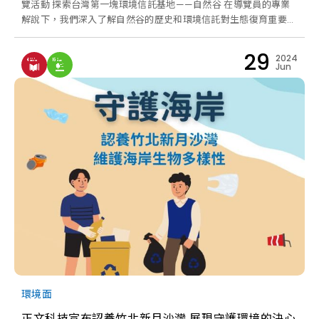
覽活動 探索台灣第一塊環境信託基地——自然谷 在導覽員的專業
解說下，我們深入了解自然谷的歷史和環境信託對生態復育重要意
義，在淺山棲地裡認識豐富多樣的野生動植物，並看到老祖宗傳承
下來的石駁坎，透過導覽員解說了解堆砌石駁坎工法不易，需要耆
29
2024
老們的智慧與經驗的累積，自然谷團隊甚至向社區耆老們學習了兩
Jun
年。石駁坎運用天然石塊堆砌，形成生態友善的擋土牆，可以有效
防止土石滑動與排水，石頭縫內更是棲息了多種生物，仔細找尋可
以發現不同的小居民躲藏在石頭縫內~ 中午吃完美味的客家鐵盒便
當午餐後，我們移動到農場製作森林系苔，導覽員也順便介紹我們
認識農場裡許多不同品種的台灣蕨類植物，原來台灣也被世界號稱
蕨類王國呢！離開前，我們進行了一個小遊戲，讓大家扮演生態系
中不同元素與生物角色，使大小朋友們從遊戲中感受自然界萬物息
息相關、缺一不可的緊密關係，提升環境永續和生物多樣性的認
知。 感謝所有參加的同仁以及自然谷團隊，期待下次再見！
環境面
正文科技宣布認養竹北新月沙灣 展現守護環境的決心