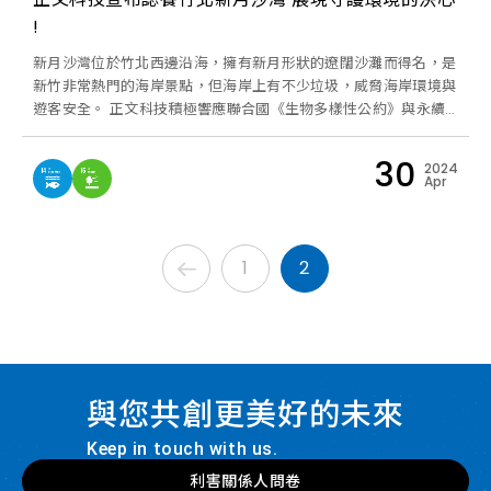
!
新月沙灣位於竹北西邊沿海，擁有新月形狀的遼闊沙灘而得名，是
新竹非常熱門的海岸景點，但海岸上有不少垃圾，威脅海岸環境與
遊客安全。 正文科技積極響應聯合國《生物多樣性公約》與永續
發展目標(SDGs)，致力保護海岸環境和生物多樣性，未來每年將
號召同仁定期維護這片沙灘，共同守護台灣珍貴的海岸生態環境。
30
2024
Apr
1
2
與您共創更美好的未來
Keep in touch with us.
利害關係人問卷